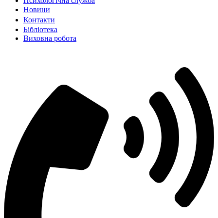
Психологічна служба
Новиниㅤㅤㅤㅤ
Контактиㅤㅤㅤㅤㅤ
Бібліотека
Виховна робота