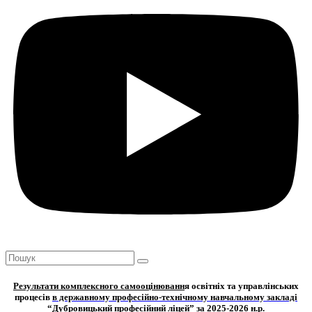
Результати комплексного самооцінюванн
я освітніх та управлінських
процесів
в державному професійно-технічному навчальному закладі
“Дубровицький професійний ліцей” за 2025-2026 н.р.