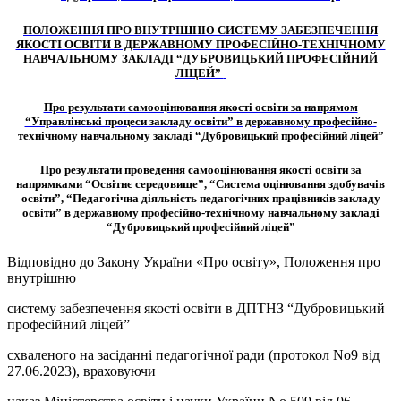
ПОЛОЖЕННЯ ПРО ВНУТРІШНЮ СИСТЕМУ ЗАБЕЗПЕЧЕННЯ
ЯКОСТІ ОСВІТИ В ДЕРЖАВНОМУ ПРОФЕСІЙНО-ТЕХНІЧНОМУ
НАВЧАЛЬНОМУ ЗАКЛАДІ “ДУБРОВИЦЬКИЙ ПРОФЕСІЙНИЙ
ЛІЦЕЙ”
Про результати самооцінювання якості освіти за напрямом
“Управлінські процеси закладу освіти” в державному професійно-
технічному навчальному закладі “Дубровицький професійний ліцей”
Про результати проведення самооцінювання якості освіти за
напрямками
“Освітнє середовище”,
“Система оцінювання здобувачів
освіти”,
“Педагогічна
діяльність педагогічних працівників закладу
освіти” в державному професійно-
технічному навчальному закладі
“Дубровицький професійний ліцей”
Відповідно до Закону України «Про освіту», Положення про
внутрішню
систему забезпечення якості освіти в ДПТНЗ “Дубровицький
професійний ліцей”
схваленого на засіданні педагогічної ради (протокол No9 від
27.06.2023), враховуючи