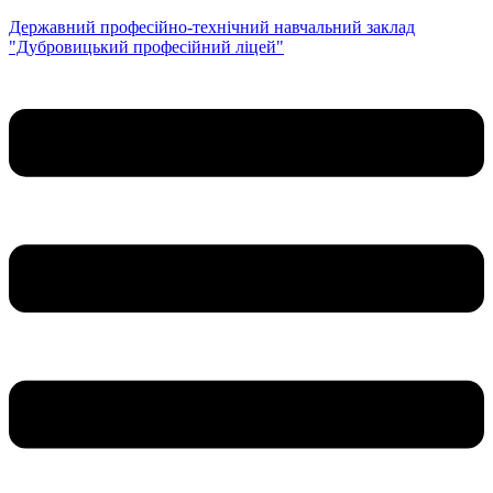
Державний професійно-технічний навчальний заклад
"Дубровицький професійний ліцей"