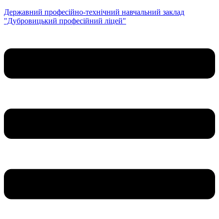
Державний професійно-технічний навчальний заклад
"Дубровицький професійний ліцей"