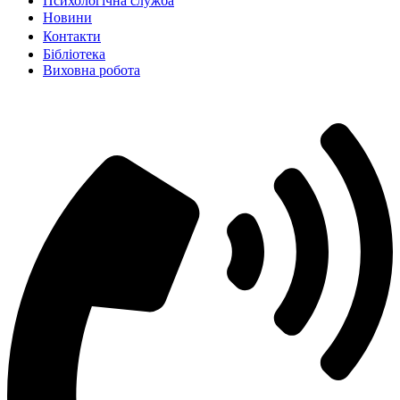
Психологічна служба
Новиниㅤㅤㅤㅤ
Контактиㅤㅤㅤㅤㅤ
Бібліотека
Виховна робота