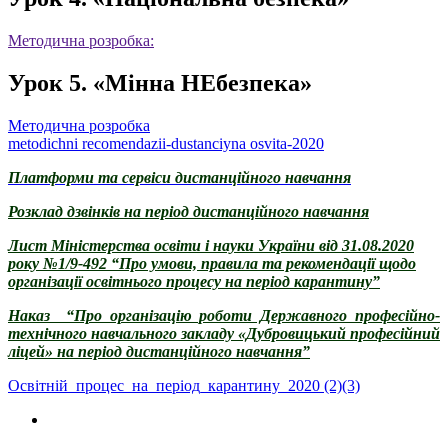
Методична розробка:
Урок 5. «Мінна НЕбезпека»
Методична розробка
metodichni recomendazii-dustanciyna osvita-2020
Платформи та сервіси дистанційного навчання
Розклад дзвінків на період дистанційного навчання
Лист Міністерства освіти і науки України від 31.08.2020
року №1/9-492 “Про умови, правила та рекомендації щодо
організації освітнього процесу на період карантину”
Наказ “Про організацію роботи Державного професійно-
технічного навчального закладу «Дубровицький професійний
ліцей» на період дистанційного навчання”
Освітній_процес_на_період_карантину_2020 (2)(3)