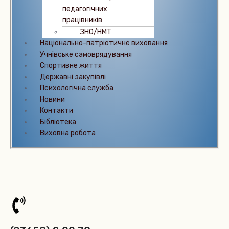
педагогічних
працівників
ЗНО/НМТ
Національно-патріотичне виховання
Учнівське самоврядування
Спортивне життя
Державні закупівлі
Психологічна служба
Новиниㅤㅤㅤㅤ
Контактиㅤㅤㅤㅤㅤ
Бібліотека
Виховна робота