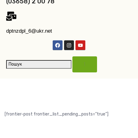
(03658) 2 00 78
dptnzdpl_6@ukr.net
[frontier-post frontier_list_pending_posts=”true”]