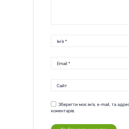
Ім'я
*
Email
*
Сайт
Зберегти моє ім'я, e-mail, та адр
коментарів.