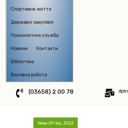
Спортивне життя
Державні закупівлі
Психологічна служба
Новиниㅤㅤㅤㅤ
Контактиㅤㅤㅤㅤㅤ
Бібліотека
Виховна робота
(03658) 2 00 78
dpt
Увімк 29 Чер, 2022