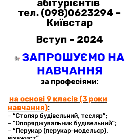
абітурієнтів
тел. (098)0623294 –
Київстар
Вступ – 2024
ЗАПРОШУЄМО НА
НАВЧАННЯ
за професіями:
на основі 9 класів (3 роки
навчання)
:
–
“Столяр будівельний, тесляр”;
–
“Опоряджувальник будівельний”;
– “Перукар (перукар-модельєр),
візажист”.