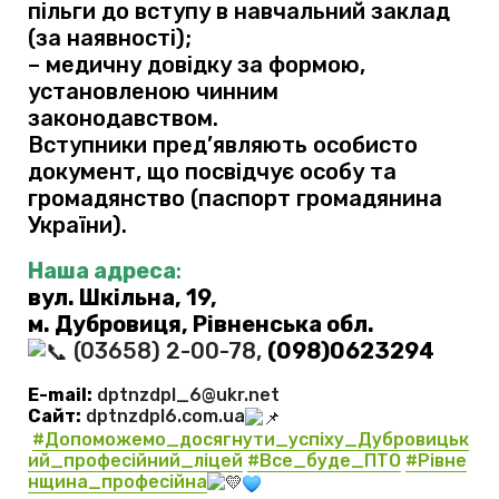
пільги до вступу в навчальний заклад
(за наявності);
– медичну довідку за формою,
установленою чинним
законодавством.
Вступники пред’являють особисто
документ, що посвідчує особу та
громадянство (паспорт громадянина
України).
Наша адреса
:
вул. Шкільна, 19,
м. Дубровиця
, Рівненська обл.
(03658) 2-00-78,
(098)0623294
E-mail:
dptnzdpl_6@ukr.net
Сайт:
dptnzdpl6.com.ua
#Допоможемо_досягнути_успіху_Дубровицьк
ий_професійний_ліцей
#Все_буде_ПТО
#Рівне
нщина_професійна