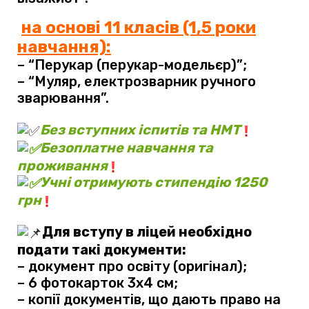
на основі 11 класів (1,5 роки
навчання):
–
“Перукар (перукар-модельєр)”;
– “Муляр, електрозварник ручного
зварювання”.
Б
ез вступних іспитів та НМТ
Б
езоплатне навчання та
проживання
У
чні отримують стипендію 1250
грн
Для вступу в ліцей необхідно
подати такі документи:
– документ про освіту (оригінал);
– 6 фотокарток 3х4 см;
– копії документів, що дають право на