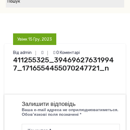
Увімк 15 Гру, 2023
Від admin
0 Коментарі
411255325_39469627631994
7_1716554455070247721_n
Залишити відповідь
Ваша e-mail адреса не оприлюднюватиметься.
Обов’язкові поля позначені
*