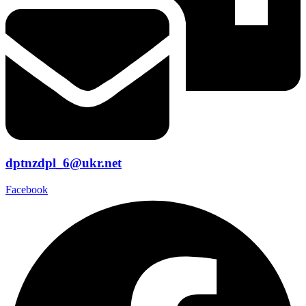
dptnzdpl_6@ukr.net
Facebook