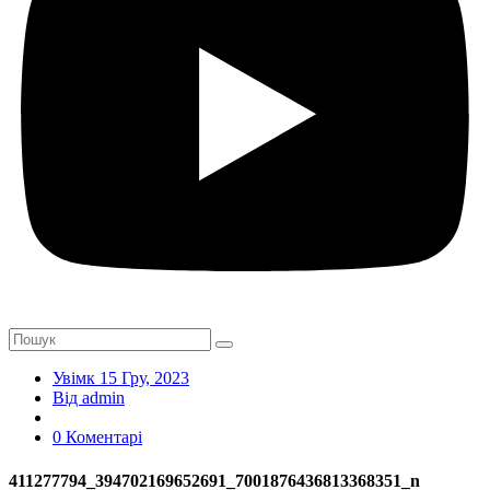
Увімк 15 Гру, 2023
Від admin
0 Коментарі
411277794_394702169652691_7001876436813368351_n