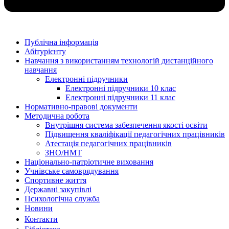
Публічна інформація
Абітурієнту
Навчання з використанням технологій дистанційного
навчання
Електронні підручники
Електронні підручники 10 клас
Електронні підручники 11 клас
Нормативно-правові документи
Методична робота
Внутрішня система забезпечення якості освіти
Підвищення кваліфікації педагогічних працівників
Атестація педагогічних працівників
ЗНО/НМТ
Національно-патріотичне виховання
Учнівське самоврядування
Спортивне життя
Державні закупівлі
Психологічна служба
Новиниㅤㅤㅤㅤ
Контактиㅤㅤㅤㅤㅤ