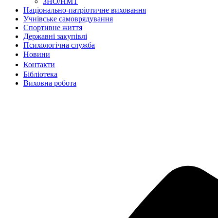
ЗНО/НМТ
Національно-патріотичне виховання
Учнівське самоврядування
Спортивне життя
Державні закупівлі
Психологічна служба
Новиниㅤㅤㅤㅤ
Контактиㅤㅤㅤㅤㅤ
Бібліотека
Виховна робота