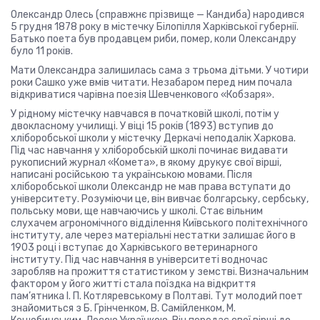
Олександр Олесь (справжнє прізвище — Кандиба) народився
5 грудня 1878 року в містечку Білопілля Харківської губернії.
Батько поета був продавцем риби, помер, коли Олександру
було 11 років.
Мати Олександра залишилась сама з трьома дітьми. У чотири
роки Сашко уже вмів читати. Незабаром перед ним почала
відкриватися чарівна поезія Шевченкового «Кобзаря».
У рідному містечку навчався в початковій школі, потім у
двокласному училищі. У віці 15 років (1893) вступив до
хліборобської школи у містечку Деркачі неподалік Харкова.
Під час навчання у хліборобській школі починає видавати
рукописний журнал «Комета», в якому друкує свої вірші,
написані російською та українською мовами. Після
хліборобської школи Олександр не мав права вступати до
університету. Розуміючи це, він вивчає болгарську, сербську,
польську мови, ще навчаючись у школі. Стає вільним
слухачем агрономічного відділення Київського політехнічного
інституту, але через матеріальні нестатки залишає його в
1903 році і вступає до Харківського ветеринарного
інституту. Під час навчання в університеті водночас
заробляв на прожиття статистиком у земстві. Визначальним
фактором у його житті стала поїздка на відкриття
пам’ятника І. П. Котляревському в Полтаві. Тут молодий поет
знайомиться з Б. Грінченком, В. Самійленком, М.