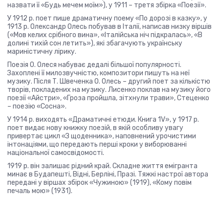
назвати її «Будь мечем моїм»), у 1911 – третя збірка «Поезії».
У 1912 р. поет пише драматичну поему «По дорозі в казку», у
1913 р. Олександр Олесь побував в Італії, написав низку віршів
(«Мов келих срібного вина», «Італійська ніч підкралась», «В
долині тихій сон летить»), які збагачують українську
мариністичну лірику.
Поезія О. Олеся набуває дедалі більшої популярності.
Захоплені її милозвучністю, композитори пишуть на неї
музику. Після Т. Швеченка О. Олесь – другий поет за кількістю
творів, покладених на музику. Лисенко поклав на музику його
поезії «Айстри», «Гроза пройшла, зітхнули трави», Стеценко
– поезію «Сосна».
У 1914 р. виходять «Драматичні етюди. Книга 1V», у 1917 р.
поет видає нову книжку поезій, в якій особливу увагу
привертає цикл «З щоденника», наповнений урочистими
інтонаціями, що передають перші кроки у виборюванні
національної самосвідомості.
1919 р. він залишає рідний край. Складне життя емігранта
минає в Будапешті, Відні, Берліні, Празі. Тяжкі настрої автора
передані у віршах збірок «Чужиною» (1919), «Кому повім
печаль мою» (1931).