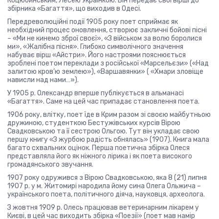
Коцюбинським, Лесею Українкою. Він передає свої вірші до
збірника «Багаття», що виходив в Одесі.
Передреволюційні події 1905 року поет сприймає як
необхідний процес оновлення, створює закличні бойові пісні
– «Ми не кинемо зброї своєї», «З військом за волю боролися
ми», «Жалібна пісня». Глибоко символічного значення
набуває вірш «Айстри». Його настроями пояснюється
зроблені поетом переклади з російської «Марсельєзи» («Над
залитою кров’ю землею»), «Варшавянки» ( «Хмари зловіще
нависли над нами…»).
У 1905 р. Олександр вперше публікується в альманасі
«Багаття». Саме на цей час припадає становлення поета.
1906 року, влітку, поет їде в Крим разом зі своєю майбутньою
дружиною, студенткою Бестужівських курсів Вірою
Свадковською та її сестрою Ольгою. Тут він укладає свою
першу книгу «З журбою радість обнялась» (1907). Книга мала
багато схвальних оцінок. Перша поетична збірка Олеся
представляла його як ніжного лірика і як поета високого
громадянського звучання.
1907 року одружився з Вірою Свадковською, яка 8 (21) липня
1907 р. у м. Житомирі народила йому сина Олега Ольжича –
українського поета, політичного діяча, науковця, археолога.
З жовтня 1909 р. Олесь працював ветеринарним лікарем у
Києві, в цей час виходить збірка «Поезії» (поет мав намір