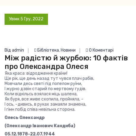
Увімк 5 Гру, 2022
Від admin
Бібліотека
,
Новини
0 Коментарі
Між радістю й журбою: 10 фактів
про Олександра Олеся
Яка краса: відродження країни!
Ще рік, ще день назад тут чувся плач рабів,
Мовчали десь святі під попелом руїни,
І журно дзвін старий по мертвому гудів.
Коли відкільсь взялася міць шалена,
Як буря, все живе схопила, пройняла, –
І ось, –дивись, в руках замаяли знамена,
І гімн побід співа невільна сторона.
Олесь Олександр
(Олександр Іванович Кандиба)
05.12.1878-22.07.1944