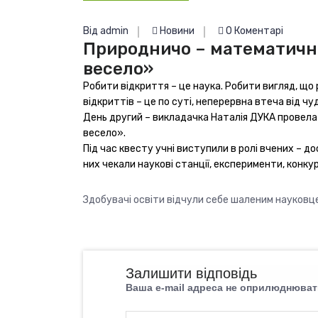
Від admin
Новини
0 Коментарі
Природничо – математични
весело»
Робити відкриття – це наука. Робити вигляд, що
відкриттів – це по суті, неперервна втеча від чу
День другий – викладачка Наталія ДУКА провела
весело».
Під час квесту учні виступили в ролі вчених – досл
них чекали наукові станції, експерименти, конкур
Здобувачі освіти відчули себе шаленим науковц
Залишити відповідь
Ваша e-mail адреса не оприлюднюват