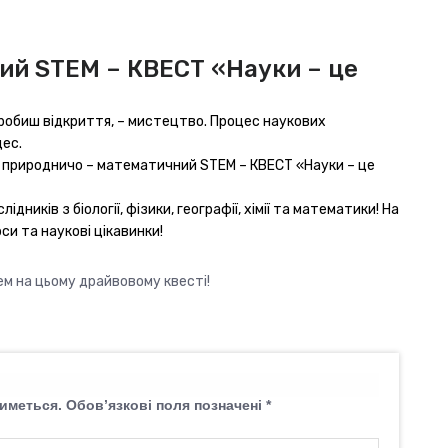
й STEM – КВЕСТ «Науки – це
 робиш відкриття, – мистецтво. Процес наукових
дес.
 природничо – математичний STEM – КВЕСТ «Науки – це
ідників з біології, фізики, географії, хімії та математики! На
си та наукові цікавинки!
ем на цьому драйвовому квесті!
иметься.
Обов’язкові поля позначені
*