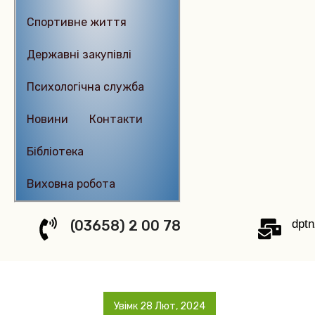
Спортивне життя
Державні закупівлі
Психологічна служба
Новиниㅤㅤㅤㅤ
Контактиㅤㅤㅤㅤㅤ
Бібліотека
Виховна робота
(03658) 2 00 78
dpt
Увімк 28 Лют, 2024