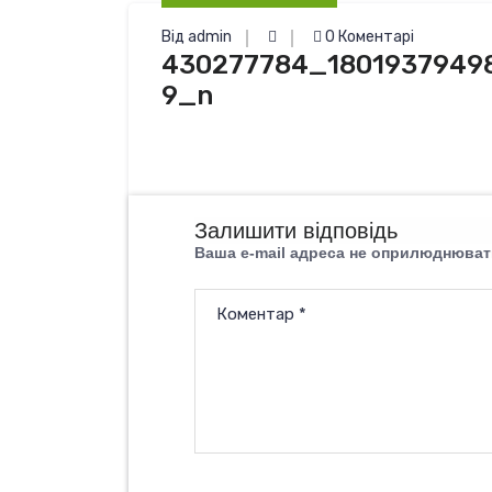
Від admin
0 Коментарі
430277784_1801937949
9_n
Залишити відповідь
Ваша e-mail адреса не оприлюднюват
Коментар
*