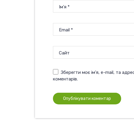
Ім'я
*
Email
*
Сайт
Зберегти моє ім'я, e-mail, та адр
коментарів.