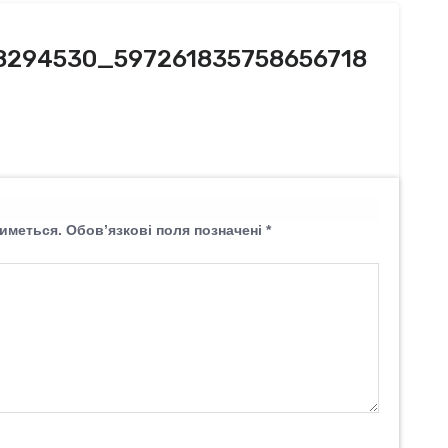
8294530_597261835758656718
иметься.
Обов’язкові поля позначені
*