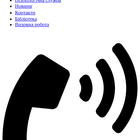
Психологічна служба
Новиниㅤㅤㅤㅤ
Контактиㅤㅤㅤㅤㅤ
Бібліотека
Виховна робота