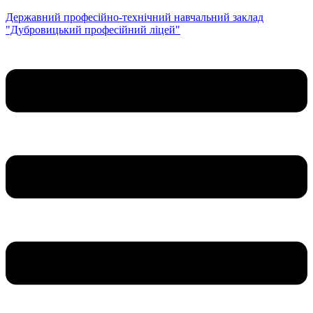
Державний професійно-технічний навчальний заклад
"Дубровицький професійний ліцей"