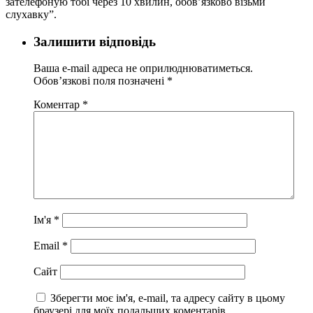
зателефоную тобі через 10 хвилин, обов’язково візьми
слухавку”.
Залишити відповідь
Ваша e-mail адреса не оприлюднюватиметься.
Обов’язкові поля позначені
*
Коментар
*
Ім'я
*
Email
*
Сайт
Зберегти моє ім'я, e-mail, та адресу сайту в цьому
браузері для моїх подальших коментарів.