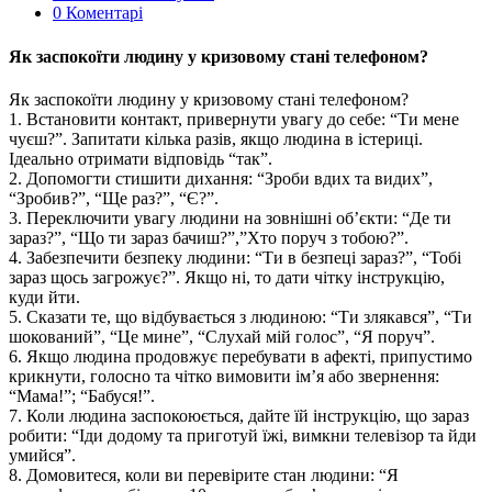
0 Коментарі
Як заспокоїти людину у кризовому стані телефоном?
Як заспокоїти людину у кризовому стані телефоном?
1. Встановити контакт, привернути увагу до себе: “Ти мене
чуєш?”. Запитати кілька разів, якщо людина в істериці.
Ідеально отримати відповідь “так”.
2. Допомогти стишити дихання: “Зроби вдих та видих”,
“Зробив?”, “Ще раз?”, “Є?”.
3. Переключити увагу людини на зовнішні об’єкти: “Де ти
зараз?”, “Що ти зараз бачиш?”,”Хто поруч з тобою?”.
4. Забезпечити безпеку людини: “Ти в безпеці зараз?”, “Тобі
зараз щось загрожує?”. Якщо ні, то дати чітку інструкцію,
куди йти.
5. Сказати те, що відбувається з людиною: “Ти злякався”, “Ти
шокований”, “Це мине”, “Слухай мій голос”, “Я поруч”.
6. Якщо людина продовжує перебувати в афекті, припустимо
крикнути, голосно та чітко вимовити ім’я або звернення:
“Мама!”; “Бабуся!”.
7. Коли людина заспокоюється, дайте їй інструкцію, що зараз
робити: “Іди додому та приготуй їжі, вимкни телевізор та йди
умийся”.
8. Домовитеся, коли ви перевірите стан людини: “Я