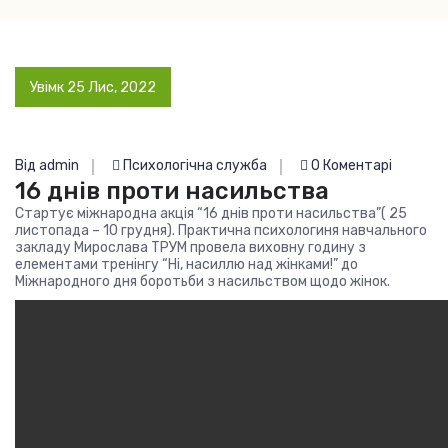
Увімк 25 Лис, 2022
Від admin
Психологічна служба
0 Коментарі
16 днів проти насильства
Стартує міжнародна акція “16 днів проти насильства”( 25
листопада – 10 грудня). Практична психологиня навчального
закладу Мирослава ТРУМ провела виховну годину з
елементами тренінгу “Ні, насиллю над жінками!” до
Міжнародного дня боротьби з насильством щодо жінок.