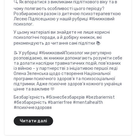
🔍 Як впоратися з викликами підліткового віку та в
чому полягають особливості цього періоду?
Розбираємося разом із дитячою психотерапевткою
Лесею Підлісецькою у нашій рубриці #Книжковий
психолог.
У цьому матеріалі ви знайдете не лише корисні
психологічні поради, а й добірку книжок, які
рекомендують до читання самі підлітки 📚
📝 У рубриці #КнижковийПсихолог ми регулярно
розповідаємо, як книжки допомагають розуміти себе
та долати наслідки травматичних подій, пов’язаних
із війною – у партнерстві з ініціативою першої леді
Олена Зеленська щодо створення Національної
програми психічного здоров’я та психосоціальної
підтримки. Адже психічне здоров’я кожного українця
цінне та важливе 🫶
Безбар’єрність #бізнесбезбарєрів #bezbariernist
#безбарєрність #barrierfree #mentalhealth
#психічнездоровя
Читати далі