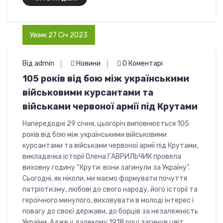
Увімк 27 Січ 2023
Від admin
Новини
0 Коментарі
105 років від бою між українськими
військовими курсантами та
військами червоної армії під Крутами
Напередодні 29 січня, цьогоріч виповнюється 105
років від бою між українськими військовими
курсантами та військами червоної армії під Крутами,
викладачка історії Олена ГАВРИЛЬЧИК провела
виховну годину “Крути: вони загинули за Україну”.
Сьогодні, як ніколи, ми маємо формувати почуття
патріотизму, любові до свого народу, його історії та
героїчного минулого, виховувати в молоді інтерес і
повагу до своєї держави, до борців за незалежність
України. Адже у далекому 1918 році загинув цвіт