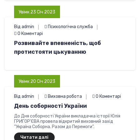
Увімк 23 Січ 2023
Від admin
Психологічна служба
0 Коментарі
Розвивайте впевненість, щоб
протистояти цькуванню
Увімк 20 Січ 2023
Від admin
Виховна робота
0 Коментарі
День соборності України
До Дня соборності України викладачка історії Юлія
ГРИГОР’ЄВА провела відкритий виховний захід
“Україна Соборна. Разом до Перемоги”.
Читати далі