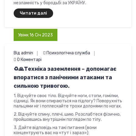
незламність у бородьбі за УКРАЇНУ.
Читати далі
Увімк 16 Січ 2023
Від admin
Психологічна служба
0 Коментарі
♻️🙏Техніка заземлення – допомагає
впоратися з панічними атаками та
сильною тривогою.
1. Відчуйте своє тіло. Відчуйте ноги, стопи, гомілки,
сідниці. Як вони спираються на підлогу? Поворухніть
пальцями ніг і поплескайте трохи долонями по ногах.
2. Відчуйте спину, плечі, шию. Розслабтеся фізично,
пройшовшись внутрішнім поглядом по тілу.
3. Дайте відповідь на такі питання (вони
концентрують вас на «тут і зараз»):