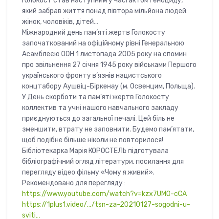
Голокост став наступним у часі актом геноциду,
який забрав життя понад півтора мільйона людей:
жінок, чоловіків, дітей…
Міжнародний день пам’яті жертв Голокосту
започаткований на офіційному рівні Генеральною
Асамблеєю ООН 1 листопада 2005 року на спомин
про звільнення 27 січня 1945 року військами Першого
українського фронту в’язнів нацистського
концтабору Аушвіц-Біркенау (м. Освенцим, Польща).
У День скорботи та пам’яті жертв Голокосту
коллектив та учні нашого навчального закладу
приєднуються до загальної печалі. Цей біль не
зменшити, втрату не заповнити. Будемо пам’ятати,
щоб подібне більше ніколи не повторилося!
Бібліотекарка Марія КОРОСТЕЛЬ підготувала
бібліографічний огляд літератури, посилання для
перегляду відео фільму «Чому я живий».
Рекомендовано для перегляду :
https://www.youtube.com/watch?v=kzx7UMO-cCA
https://1plus1.video/…/tsn-za-20210127-sogodni-u-
sviti…