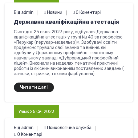
Від admin
Новини
0 Коментарі
Державна кваліфікаційна атестація
Сьогодні, 25 січня 2023 року, відбулася Державна
кваліфікаційна атестація у групі № 40 за професією
«Перукар (перукар-модельєр)». Здобувачі освіти
продемонстрували свої знання та вміння, які
здобули у Державному професійно-технічному
навчальному закладі «Дубровицький професійний
ліцей». Виконали на моделях тематичні практичні
роботи із якісним виконанням поставлених завдань (
зачіски, стрижки, техніки фарбування).
Читати далі
Увімк 25 Січ 2023
Від admin
Психологічна служба
0 Коментарі