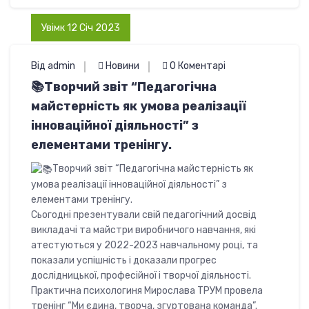
Увімк 12 Січ 2023
Від admin
Новини
0 Коментарі
📚Творчий звіт “Педагогічна
майстерність як умова реалізації
інноваційної діяльності” з
елементами тренінгу.
Творчий звіт “Педагогічна майстерність як
умова реалізації інноваційної діяльності” з
елементами тренінгу.
Сьогодні презентували свій педагогічний досвід
викладачі та майстри виробничого навчання, які
атестуються у 2022-2023 навчальному році, та
показали успішність і доказали прогрес
дослідницької, професійної і творчої діяльності.
Практична психологиня Мирослава ТРУМ провела
тренінг “Ми єдина, творча, згуртована команда”.