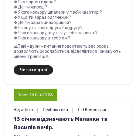
🍀Яка зараз година?
🍀Де ти живеш?
🍀Якого кольору шпалери у твоїй квартирі?
🍀У що ти зараз одягнений?
🍀Де ти зараз знаходишся?
🍀Як звуть твого друга/подругу?
🍀Якого кольору взуття у тебе на ногах?
🍀Якого кольору в тебе очі?
🙏Такі «дурні» питання повертають вас зараз,
дозволяють розслабитися, відволіктися і знижують
рівень тривоги.🙏
Читати далі
Увімк 13 Січ 2023
Від admin
Бібліотека
0 Коментарі
13 січня відзначають Маланки та
Василів вечір.