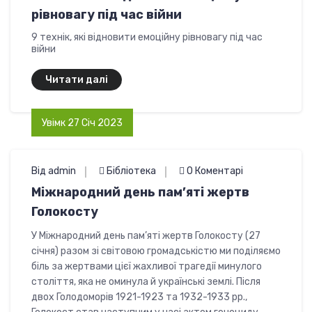
рівновагу під час війни
9 технік, які відновити емоційну рівновагу під час
війни
Читати далі
Увімк 27 Січ 2023
Від admin
Бібліотека
0 Коментарі
Міжнародний день пам’яті жертв
Голокосту
У Міжнародний день пам’яті жертв Голокосту (27
січня) разом зі світовою громадськістю ми поділяємо
біль за жертвами цієї жахливої трагедії минулого
століття, яка не оминула й українські землі. Після
двох Голодоморів 1921-1923 та 1932-1933 рр.,