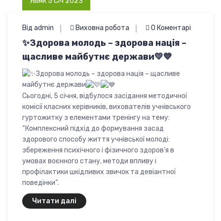
Увімк 5 Січ 2023
Від admin
Виховна робота
0 Коментарі
✨Здорова молодь – здорова нація –
щасливе майбутнє держави💛💙
Здорова молодь – здорова нація – щасливе
майбутнє держави
Сьогодні, 5 січня, відбулося засідання методичної
комісії класних керівників, вихователів учнівського
гуртожитку з елементами тренінгу на тему:
“Комплексний підхід до формування засад
здорового способу життя учнівської молоді:
збереження психічного і фізичного здоров’я в
умовах воєнного стану, методи впливу і
профілактики шкідливих звичок та девіантної
поведінки”.
Читати далі