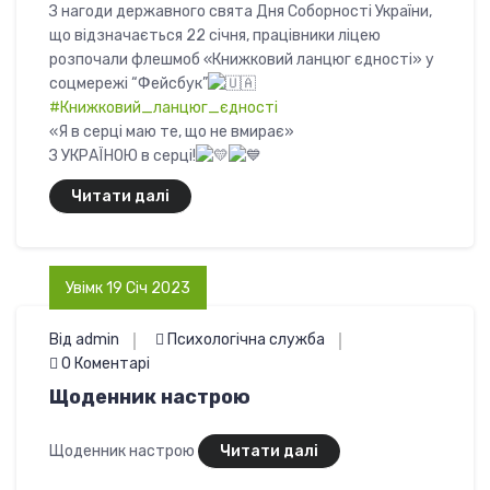
З нагоди державного свята Дня Соборності України,
що відзначається 22 січня, працівники ліцею
розпочали флешмоб «Книжковий ланцюг єдності» у
соцмережі “Фейсбук”
#Книжковий_ланцюг_єдності
«Я в серці маю те, що не вмирає»
З УКРАЇНОЮ в серці!
Читати далі
Увімк 19 Січ 2023
Від admin
Психологічна служба
0 Коментарі
Щоденник настрою
Щоденник настрою
Читати далі