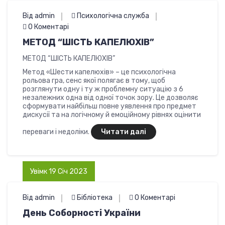
Від admin
Психологічна служба
0 Коментарі
МЕТОД “ШІСТЬ КАПЕЛЮХІВ”
МЕТОД “ШІСТЬ КАПЕЛЮХІВ”
Метод «Шести капелюхів» – це психологічна
рольова гра, сенс якої полягає в тому, щоб
розглянути одну і ту ж проблемну ситуацію з 6
незалежних одна від одної точок зору. Це дозволяє
сформувати найбільш повне уявлення про предмет
дискусії та на логічному й емоційному рівнях оцінити
переваги і недоліки.
Читати далі
Увімк 19 Січ 2023
Від admin
Бібліотека
0 Коментарі
День Соборності України