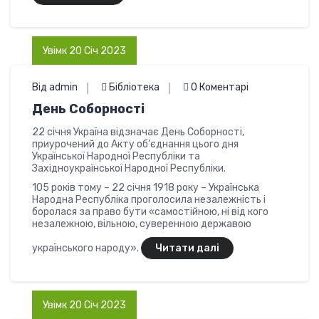
Увімк 20 Січ 2023
Від admin
Бібліотека
0 Коментарі
День Соборності
22 січня Україна відзначає День Соборності,
приурочений до Акту об’єднання цього дня
Української Народної Республіки та
Західноукраїнської Народної Республіки.
105 років тому – 22 січня 1918 року – Українська
Народна Республіка проголосила незалежність і
боролася за право бути «самостійною, ні від кого
незалежною, вільною, суверенною державою
українського народу».
Читати далі
Увімк 20 Січ 2023