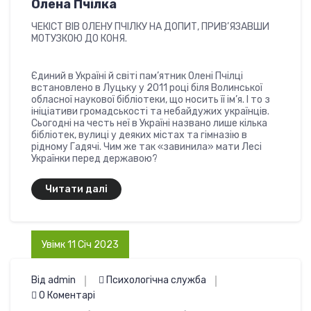
Олена Пчілка
ЧЕКІСТ ВІВ ОЛЕНУ ПЧІЛКУ НА Д0ПИТ, ПРИВ’ЯЗАВШИ
М0ТУЗК0Ю Д0 К0НЯ.
Єдиний в Україні й світі пам’ятник Олені Пчілці
встановлено в Луцьку у 2011 році біля Волинської
обласної наукової бібліотеки, що носить її ім’я. І то з
ініціативи громадськості та небайдужих українців.
Сьогодні на честь неї в Україні названо лише кілька
бібліотек, вулиці у деяких містах та гімназію в
рідному Гадячі. Чим же так «завинила» мати Лесі
Українки перед державою?
Читати далі
Увімк 11 Січ 2023
Від admin
Психологічна служба
0 Коментарі