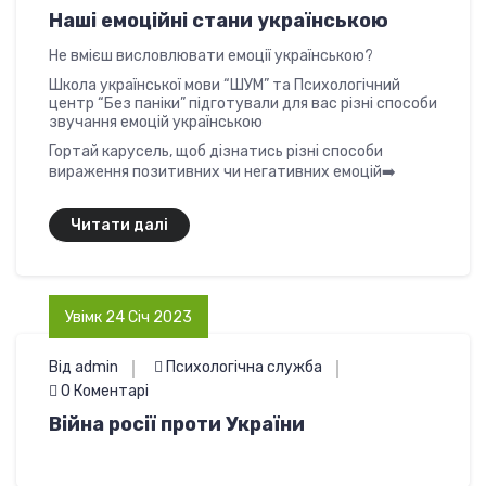
Наші емоційні стани українською
Не вмієш висловлювати емоції українською?
Школа української мови “ШУМ” та Психологічний
центр “Без паніки” підготували для вас різні способи
звучання емоцій українською
Гортай карусель, щоб дізнатись різні способи
вираження позитивних чи негативних емоцій➡️
Читати далі
Увімк 24 Січ 2023
Від admin
Психологічна служба
0 Коментарі
Війна росії проти України