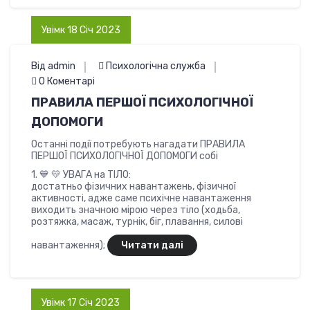
Увімк 18 Січ 2023
Від admin
Психологічна служба
0 Коментарі
ПРАВИЛА ПЕРШОЇ ПСИХОЛОГІЧНОЇ
ДОПОМОГИ
Останні події потребують нагадати ПРАВИЛА
ПЕРШОЇ ПСИХОЛОГІЧНОЇ ДОПОМОГИ собі
1. 💙 💛 УВАГА на ТІЛО:
достатньо фізичних навантажень, фізичної
активності, адже саме психічне навантаження
виходить значною мірою через тіло (ходьба,
розтяжка, масаж, турнік, біг, плавання, силові
навантаження);
Читати далі
Увімк 17 Січ 2023