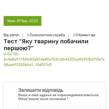
Увімк 29 Вер, 2022
Від admin
Психологічна служба
0 Коментарі
Тест “Яку тварину побачили
першою?”
0-02-05-
6c4a8a9773d1c83a554e89a703c12642205adfb991b2f13e7e
08aae9335066a1_f3d007c0
Залишити відповідь
Ваша e-mail адреса не оприлюднюватиметься.
Обов’язкові поля позначені
*